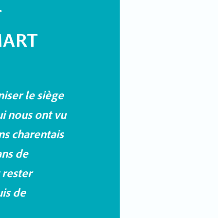
T
MART
iser le siège
ui nous ont vu
ns charentais
ans de
 rester
uis de