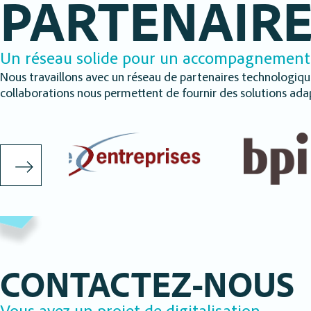
PARTENAIR
Un réseau solide pour un accompagnement
Nous travaillons avec un réseau de partenaires technologiqu
collaborations nous permettent de fournir des solutions adap
DIGITALISATION
OPÉRATIONNELLE
DÉFINISSEZ UNE STRATÉGIE DE DIGITALISA
PERSONNALISÉE POUR OPTIMISER VOS PRO
Nous analysons vos besoins, recommandons les
outils, vous aidons à les mettre en œuvre et fo
équipes, pour améliorer agilité, performance et p
CONTACTEZ-NOUS
EN SAVOIR PLUS