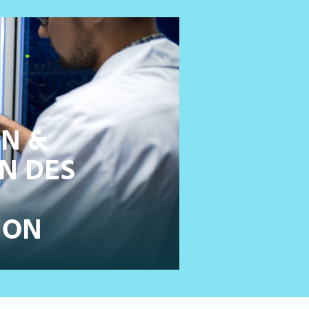
ON &
N DES
ION