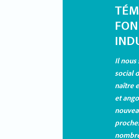
TÉM
FON
IND
Il nous
social 
naître 
et ango
nouveau
proches
nombre