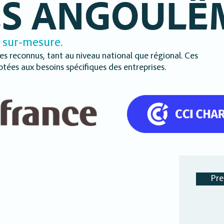
ES ANGOULÊ
 sur-mesure.
es reconnus, tant au niveau national que régional. Ces
OPTIMISATION 
tées aux besoins spécifiques des entreprises.
SÉCURISATION 
SYSTÈMES
D'INFORMATIO
RENFORCEZ LA SÉCURITÉ DE 
TION
L'EFFICACITÉ DE VOS SYSTÈM
CESSUS.
INFRASTRUCTURES.
 meilleurs
Nous sécurisons vos données et o
rmons vos
à travers une stratégie SI globale
Pre
roductivité.
s’adapter à votre croissance et vo
EN SAVOIR PLUS