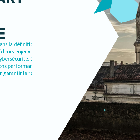
E
ns la définition de
à leurs enjeux et dans le
ybersécurité. De l’analyse
ons performantes, nous
garantir la réussite de