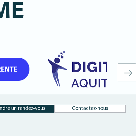
ME
&
DES
N
VOS DONNÉES, AMÉLIOREZ
ES ET DE VOS
ptimisons vos infrastructures
 et évolutive, pensée pour
ndre un rendez-vous
Contactez-nous
s besoins futurs.