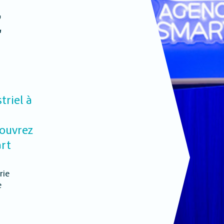
Z
triel à
couvrez
art
rie
e