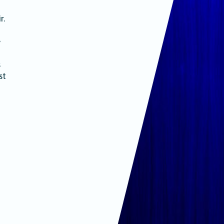
r.
e
s
st