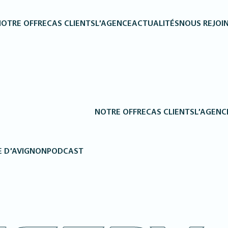
OTRE OFFRE
CAS CLIENTS
L’AGENCE
ACTUALITÉS
NOUS REJOI
NOTRE OFFRE
CAS CLIENTS
L’AGENC
 D’AVIGNON
PODCAST