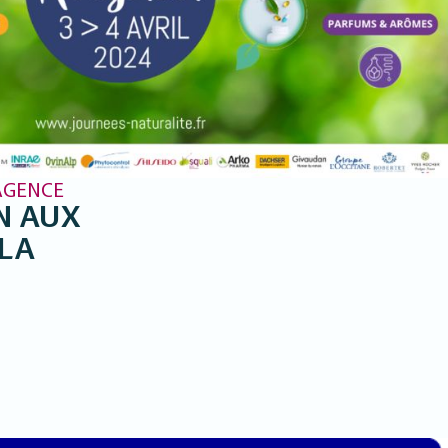
AGENCE
N AUX
 LA