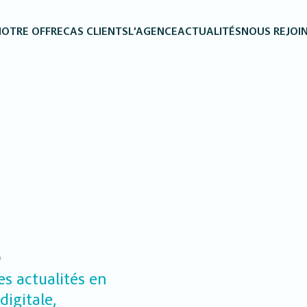
OTRE OFFRE
CAS CLIENTS
L’AGENCE
ACTUALITÉS
NOUS REJOI
S
es actualités en
igitale,